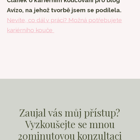
Článek o kariérním koučování pro blog
Avízo, na jehož tvorbě jsem se podílela.
Nevíte, co dál v práci? Možná potřebujete
kariérního kouče
Zaujal vás můj přístup?
Vyzkoušejte se mnou
20minutovou konzultaci