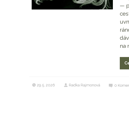
— p
ces
uvn
rán
dáv
na 
Ce
29.5. 2026
Radka Rajmonová
0
Komen