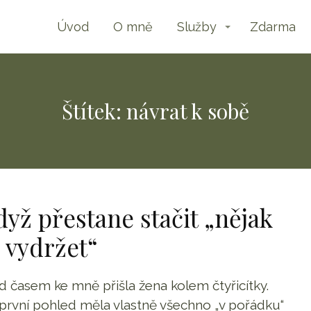
Úvod
O mně
Služby
Zdarma
Štítek: návrat k sobě
yž přestane stačit „nějak
 vydržet“
d časem ke mně přišla žena kolem čtyřicítky.
první pohled měla vlastně všechno „v pořádku“