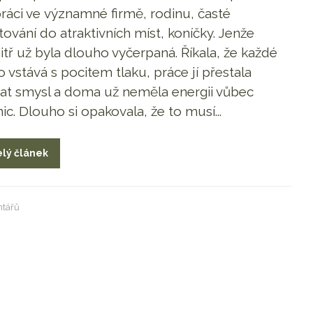
ráci ve významné firmě, rodinu, časté
tování do atraktivních míst, koníčky. Jenže
itř už byla dlouho vyčerpaná. Říkala, že každé
o vstává s pocitem tlaku, práce jí přestala
at smysl a doma už neměla energii vůbec
nic. Dlouho si opakovala, že to musí...
lý článek
tářů