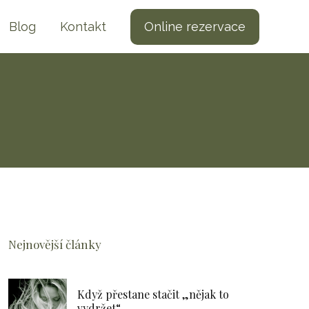
Blog
Kontakt
Online rezervace
Nejnovější články
Když přestane stačit „nějak to
vydržet“