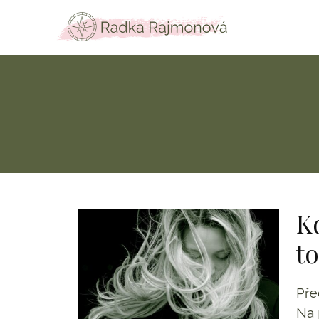
Kd
to
Pře
Na 