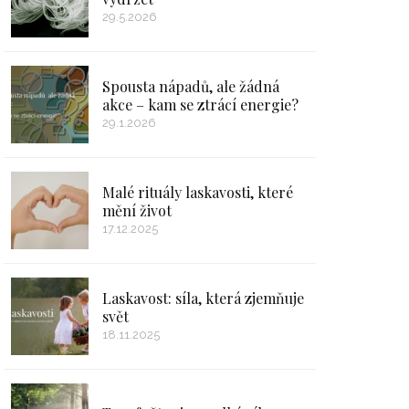
29.5.2026
Spousta nápadů, ale žádná
akce – kam se ztrácí energie?
29.1.2026
Malé rituály laskavosti, které
mění život
17.12.2025
Laskavost: síla, která zjemňuje
svět
18.11.2025