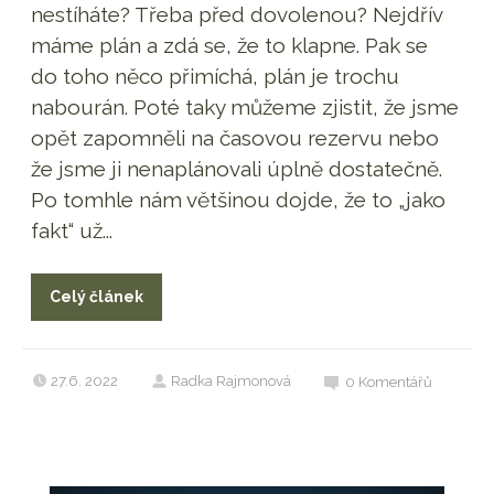
nestíháte? Třeba před dovolenou? Nejdřív
máme plán a zdá se, že to klapne. Pak se
do toho něco přimíchá, plán je trochu
nabourán. Poté taky můžeme zjistit, že jsme
opět zapomněli na časovou rezervu nebo
že jsme ji nenaplánovali úplně dostatečně.
Po tomhle nám většinou dojde, že to „jako
fakt“ už...
Celý článek
27.6. 2022
Radka Rajmonová
0
Komentářů