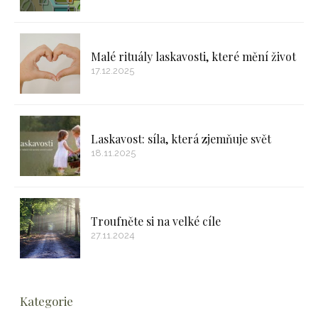
Malé rituály laskavosti, které mění život
17.12.2025
Laskavost: síla, která zjemňuje svět
18.11.2025
Troufněte si na velké cíle
27.11.2024
Kategorie