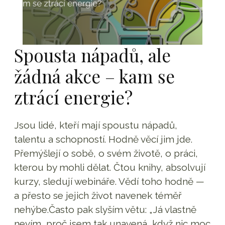
Spousta nápadů, ale
žádná akce – kam se
ztrácí energie?
Jsou lidé, kteří mají spoustu nápadů,
talentu a schopností. Hodně věcí jim jde.
Přemýšlejí o sobě, o svém životě, o práci,
kterou by mohli dělat. Čtou knihy, absolvují
kurzy, sledují webináře. Vědí toho hodně —
a přesto se jejich život navenek téměř
nehýbe.Často pak slyším větu: „Já vlastně
nevím, proč jsem tak unavená, když nic moc