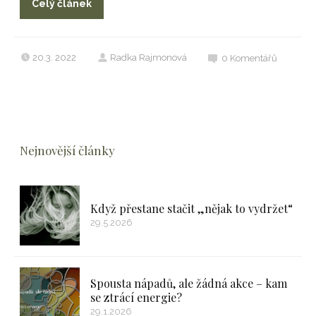
Celý článek
20.3. 2022
Radka Rajmonová
0
Komentářů
Nejnovější články
Když přestane stačit „nějak to vydržet“
29.5.2026
Spousta nápadů, ale žádná akce – kam
se ztrácí energie?
29.1.2026