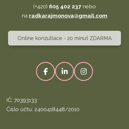
(+420)
605 402 237
nebo
na
radkarajmonova@gmail.com
Online konzultace - 20 minut ZDARMA
IČ: 70393133
Ćíslo účtu: 2400418448/2010