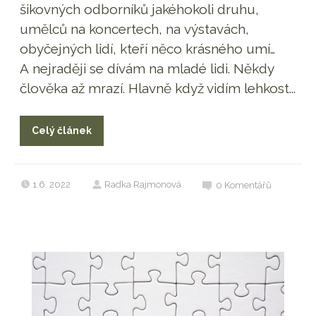
šikovných odborníků jakéhokoli druhu,
umělců na koncertech, na výstavách,
obyčejných lidí, kteří něco krásného umí…
A nejraději se dívám na mladé lidi. Někdy
člověka až mrazí. Hlavně když vidím lehkost...
Celý článek
1.6. 2022
Radka Rajmonová
0
Komentářů