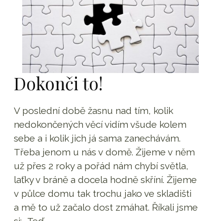
Dokonči to!
V poslední době žasnu nad tím, kolik
nedokončených věcí vidím všude kolem
sebe a i kolik jich já sama zanechávám.
Třeba jenom u nás v domě. Žijeme v něm
už přes 2 roky a pořád nám chybí světla,
laťky v bráně a docela hodně skříní. Žijeme
v půlce domu tak trochu jako ve skladišti
a mě to už začalo dost zmáhat. Říkali jsme
si: „Teď...